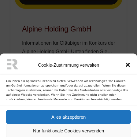
Alpine Holding GmbH
Informationen für Gläubiger im Konkurs der
Alpine Holding GmbH Unten finden Sie…
Cookie-Zustimmung verwalten
by engelhart
Um Ihnen ein optimales Erlebnis zu bieten, verwenden wir Technologien wie Cookies,
um Geräteinformationen zu speichern und/oder darauf zuzugreifen. Wenn Sie diesen
Technologien zustimmen, können wir Daten wie das Surfverhalten oder eindeutige IDs
auf dieser Website verarbeiten. Wenn Sie Ihre Zustimmung nicht erteilen oder
zurückziehen, können bestimmte Merkmale und Funktionen beeinträchtigt werden.
Alles akzeptieren
Nur funktionale Cookies verwenden
©
2026
Engelhart Richter & Partner Rechtsanwälte OG | Alle Rechte